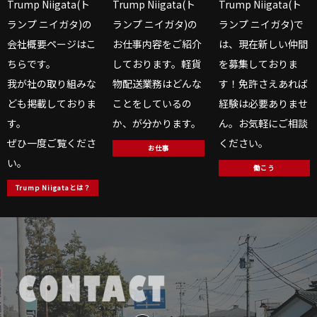
Trump Niigata(ト
Trump Niigata(ト
Trump Niigata(ト
ランプ ニイガタ)の
ランプ ニイガタ)の
ランプ ニイガタ)で
会社概要ページはこ
お仕事内容をご紹介
は、現在新しい仲間
ちらです。
しております。軽貨
を募集しておりま
我が社の取り組みな
物配送業務はどんな
す！免許さえあれば
ども掲載しておりま
ことをしているの
経験は必要ありませ
す。
か、が分かります。
ん。お気軽にご相談
ぜひ一度ご覧くださ
ください。
お仕事
い。
働こう
Trump Niigataとは？